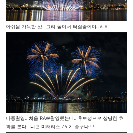
아쉬움 가득한 샷.. 그리 높이서 터질줄이야..ㅎㅎ
다중촬영.. 처음 RAW촬영했는데.. 후보정으로 상당한 효
과를 본다.. 니콘 미러리스.Z6 2 좋구나 !!!