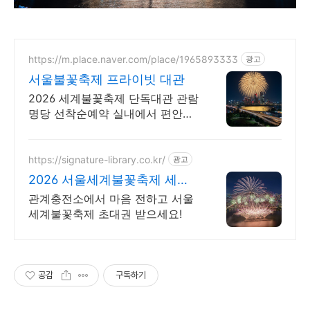
https://m.place.naver.com/place/1965893333
광고
서울불꽃축제 프라이빗 대관
2026 세계불꽃축제 단독대관 관람
명당 선착순예약 실내에서 편안하
게 관람
https://signature-library.co.kr/
광고
2026 서울세계불꽃축제 세계
불꽃축제 관람권 이벤트
관계충전소에서 마음 전하고 서울
세계불꽃축제 초대권 받으세요!
공감
구독하기