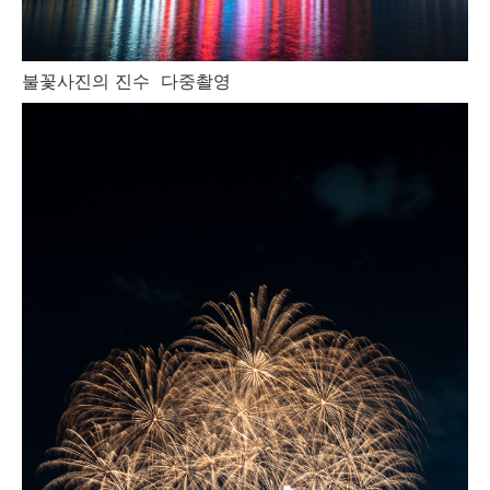
불꽃사진의 진수 다중촬영