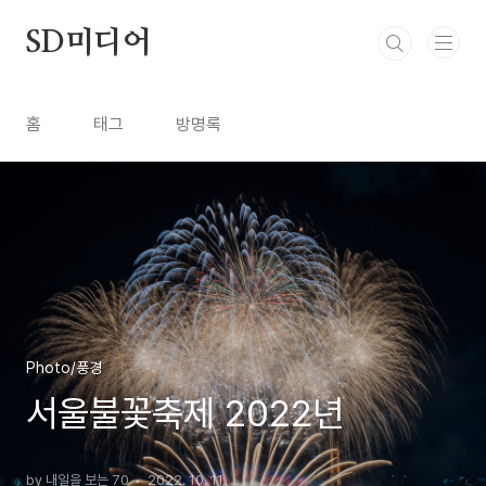
본문 바로가기
SD미디어
홈
태그
방명록
Photo/풍경
서울불꽃축제 2022년
by 내일을 보는 70
2022. 10. 11.