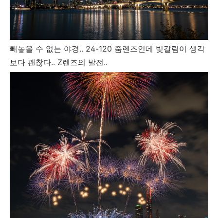
빼놓을 수 없는 야경.. 24-120 줌렌즈인데 빛갈림이 생각
보다 괜찮다.. Z렌즈의 발전..