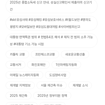
2025년 종합소득세 신고 안내. 성실신고확인서 제출자의 신고기
간
#skt유심사태 #유심해킹 #유심보호서비스 #t월드보안 #명의도
용방지 #모바일보안 #유심도용대처법 #사이버범죄신고
대통령 면책특권 범위 # 헌법84조 해석 # 재직 전 범죄 소추 가능
성 #대통령 기소 가능 시점
카톨릭 교황
프란체스코교황
새로운교황선출
교황서거
화진포해안
1인마케팅자동화
이메일 뉴스레터자동화
도심정비사업
재개발 지역정보
서울 재건축 이슈
재개발 소식
2025 재건축
2025년 정부지원 정책