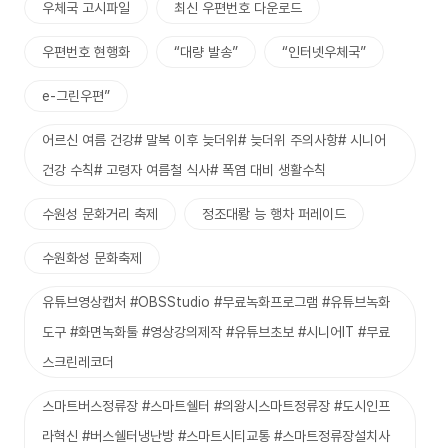
우체국 고시파일
최신 우편번호 다운로드
우편번호 현행화
“대량 발송”
“인터넷우체국”
e-그린우편”
어르신 여름 건강# 말복 이후 늦더위# 늦더위 주의사항# 시니어
건강 수칙# 고령자 여름철 식사# 폭염 대비 생활수칙
수원성 문화거리 축제
정조대뢍 능 행차 퍼레이드
수원화성 문화축제
유튜브영상캡처 #OBSStudio #무료녹화프로그램 #유튜브녹화
도구 #화면녹화툴 #영상강의제작 #유튜브초보 #시니어IT #무료
스크린레코더
스마트버스정류장 #스마트쉘터 #의왕시스마트정류장 #도시인프
라혁신 #버스쉘터냉난방 #스마트시티교통 #스마트정류장설치사