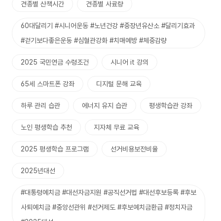
견종별 산책시간
견종별 사료량
60대달리기 #시니어운동 #노년건강 #중장년유산소 #달리기효과
#걷기보다좋은운동 #심혈관강화 #치매예방 #체중감량
2025 국민연금 수령조건
시니어 it 강의
65세 스마트폰 강좌
디지털 문해 교육
하루 관리 습관
에너지 유지 습관
평생학습관 강좌
노인 평생학습 추천
지자체 무료 교육
2025 평생학습 프로그램
선거비용보전비율
2025년대선
#대통령예치금 #대선자금지원 #공직선거법 #대선후보등록 #후보
사퇴예치금 #중앙선관위 #선거제도 #후보예치금환급 #정치자금