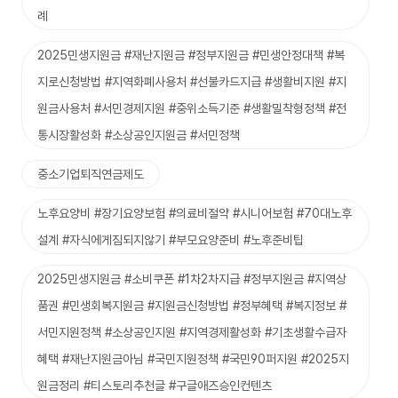
례
2025민생지원금 #재난지원금 #정부지원금 #민생안정대책 #복
지로신청방법 #지역화폐사용처 #선불카드지급 #생활비지원 #지
원금사용처 #서민경제지원 #중위소득기준 #생활밀착형정책 #전
통시장활성화 #소상공인지원금 #서민정책
중소기업퇴직연금제도
노후요양비 #장기요양보험 #의료비절약 #시니어보험 #70대노후
설계 #자식에게짐되지않기 #부모요양준비 #노후준비팁
2025민생지원금 #소비쿠폰 #1차2차지급 #정부지원금 #지역상
품권 #민생회복지원금 #지원금신청방법 #정부혜택 #복지정보 #
서민지원정책 #소상공인지원 #지역경제활성화 #기초생활수급자
혜택 #재난지원금아님 #국민지원정책 #국민90퍼지원 #2025지
원금정리 #티스토리추천글 #구글애즈승인컨텐츠