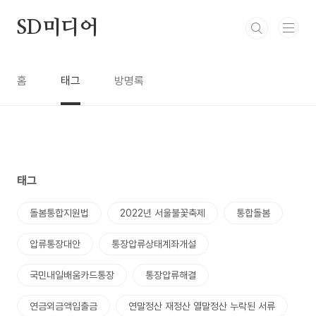
본문 바로가기
SD미디어
홈
태그
방명록
태그
돌봄통합지원법
2022년 서울불꽃축제
통합돌봄
압류통장대안
통장압류상태계좌개설
국민내일배움카드통장
통장압류해결
연금외금액입출금
연말정산 재정산 열말정산 누락된 서류