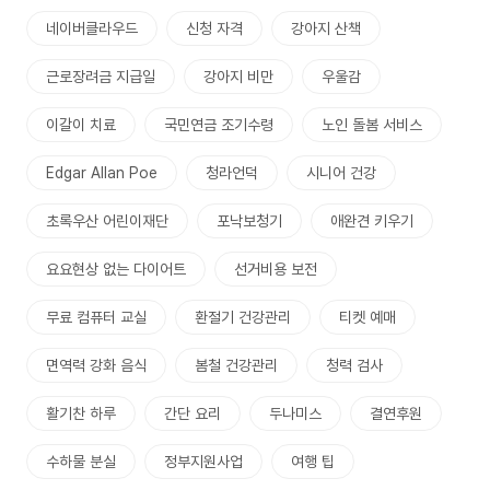
네이버클라우드
신청 자격
강아지 산책
근로장려금 지급일
강아지 비만
우울감
이갈이 치료
국민연금 조기수령
노인 돌봄 서비스
Edgar Allan Poe
청라언덕
시니어 건강
초록우산 어린이재단
포낙보청기
애완견 키우기
요요현상 없는 다이어트
선거비용 보전
무료 컴퓨터 교실
환절기 건강관리
티켓 예매
면역력 강화 음식
봄철 건강관리
청력 검사
활기찬 하루
간단 요리
두나미스
결연후원
수하물 분실
정부지원사업
여행 팁