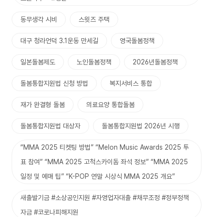
동무생각 시비
스윗즈 주택
대구 청라언덕 3.1운동 만세길
영국돌봄정책
일본돌봄제도
노인돌봄정책
2026년돌봄정책
돌봄통합지원법 신청 방법
복지서비스 통합
재가 완결형 돌봄
의료요양 통합돌봄
돌봄통합지원법 대상자
돌봄통합지원법 2026년 시행
“MMA 2025 티켓팅 방법” “Melon Music Awards 2025 투
표 참여” “MMA 2025 고척스카이돔 좌석 정보” “MMA 2025
일정 및 예매 팁” “K-POP 연말 시상식 MMA 2025 개요”
새출발기금 #소상공인지원 #자영업자대출 #채무조정 #정부정책
자금 #코로나피해지원