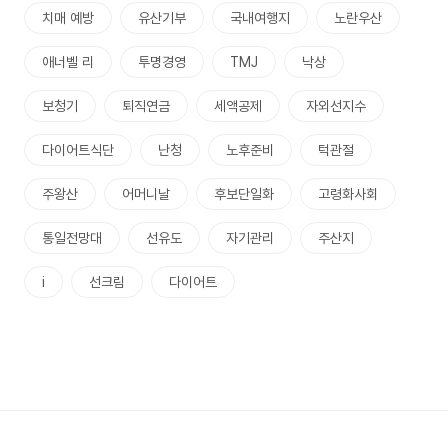
치매 예방
유산기부
국내여행지
노란우산
애너벨 리
투명경영
TMJ
낙상
보청기
퇴직연금
세액공제
자외선지수
다이어트식단
난청
노후준비
턱관절
주왕산
어머니날
후보단일화
고령화사회
통일전망대
선유도
자기관리
주산지
i
선크림
다이어트