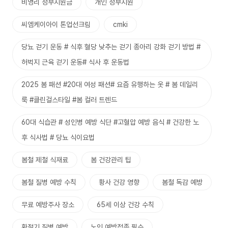
비영리 정부지원금
개인 정부지원
씨엠케이아이 톤업선크림
cmki
당뇨 걷기 운동 # 식후 혈당 낮추는 걷기 종아리 강화 걷기 방법 #
허벅지 근육 걷기 운동# 식사 후 운동법
2025 봄 패션 #20대 여성 패션# 요즘 유행하는 옷 # 봄 데일리
룩 #클린걸스타일 #봄 컬러 트렌드
60대 식습관 # 성인병 예방 식단 #고혈압 예방 음식 # 건강한 노
후 식사법 # 당뇨 식이요법
봄철 제철 식재료
봄 건강관리 팁
봄철 질병 예방 수칙
황사 건강 영향
봄철 독감 예방
무료 예방주사 장소
65세 이상 건강 수칙
환절기 질병 예방
노인 예방접종 필수