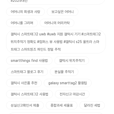
#2025대선
어머니의 희생과 사랑
보고싶은 어머니
어머니를 그리며
어머니의 머리카락
갤럭시 스마트태그2 uwb #uwb 지원 갤럭시 기기 #스마트태그2
위치추적기 정확도 #컴퍼스 뷰 사용법 #갤럭시 s25 울트라 스마
트태그 스마트씽즈 파인드 정밀 추적
smartthings find 사용법
갤럭시 위치추적기
스마트태그 블로그 후기
분실물 추적기
갤럭시 사은품 추천
galaxy smarttag2 활용팁
갤럭시 스마트태그2 사용법
전자신고 마감시간
성실신고확인서 제출
종합과세 세율표
달라진 세법