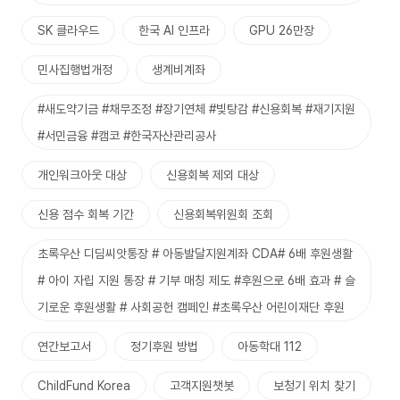
SK 클라우드
한국 AI 인프라
GPU 26만장
민사집행법개정
생계비계좌
#새도약기금 #채무조정 #장기연체 #빚탕감 #신용회복 #재기지원
#서민금융 #캠코 #한국자산관리공사
개인워크아웃 대상
신용회복 제외 대상
신용 점수 회복 기간
신용회복위원회 조회
초록우산 디딤씨앗통장 # 아동발달지원계좌 CDA# 6배 후원생활
# 아이 자립 지원 통장 # 기부 매칭 제도 #후원으로 6배 효과 # 슬
기로운 후원생활 # 사회공헌 캠페인 #초록우산 어린이재단 후원
연간보고서
정기후원 방법
아동학대 112
ChildFund Korea
고객지원챗봇
보청기 위치 찾기