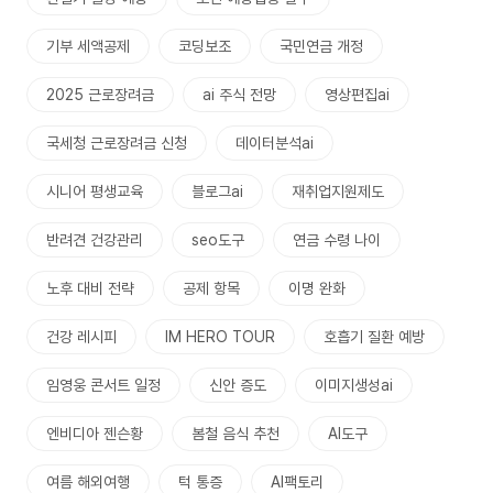
기부 세액공제
코딩보조
국민연금 개정
2025 근로장려금
ai 주식 전망
영상편집ai
국세청 근로장려금 신청
데이터분석ai
시니어 평생교육
블로그ai
재취업지원제도
반려견 건강관리
seo도구
연금 수령 나이
노후 대비 전략
공제 항목
이명 완화
건강 레시피
IM HERO TOUR
호흡기 질환 예방
임영웅 콘서트 일정
신안 증도
이미지생성ai
엔비디아 젠슨황
봄철 음식 추천
AI도구
여름 해외여행
턱 통증
AI팩토리