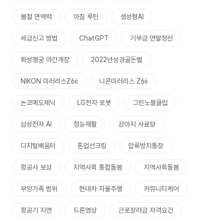
봄철 면역력
아침 루틴
생성형AI
세금신고 방법
ChatGPT
기부금 연말정산
화성행궁 야간개장
2022년성경골든벨
NIKON 미러리스Z6ii
니콘미러리스 Z6ii
논코메도제닉
LG전자 로봇
그린노블클럽
삼성전자 AI
청능재활
강아지 사료량
디지털배움터
톤업선크림
압류방지통장
항공사 보상
지역사회 통합돌봄
지역사회돌봄
부양가족 범위
현대차 자율주행
커뮤니티케어
항공기 지연
드론영상
근로장려금 자격요건