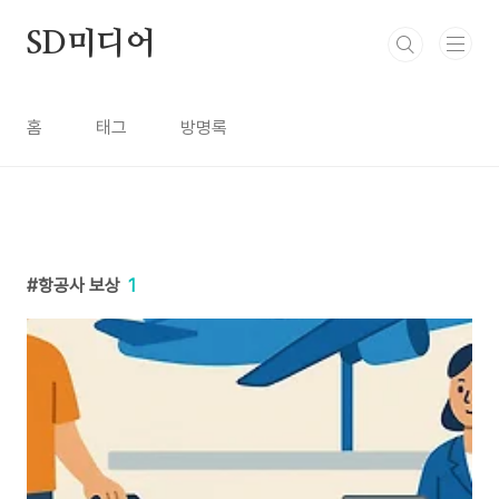
본문 바로가기
SD미디어
홈
태그
방명록
항공사 보상
1