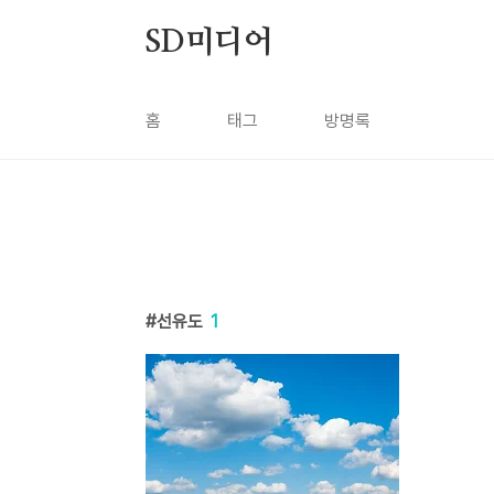
본문 바로가기
SD미디어
홈
태그
방명록
선유도
1