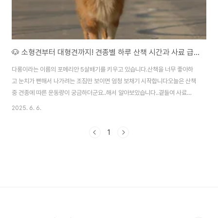
🐶 소형견부터 대형견까지! 견종별 하루 산책 시간과 사료 급여량 완벽 가이드
다롱이라는 이름의 포메리안 5살배기를 키우고 있습니다.산책을 너무 좋아하
고 눈치가 빤해서 나가려는 조짐만 보이면 엄청 보채기 시작합니다오늘은 산책
중 견종에 따른 운동량이 궁금하더군요..해서 알아보았습니다..곁들여 사료의
양도 ..반려견을 건강하고 행복하게 키우기 위해 가장 중요한 것 중 하나는 견종
2025. 6. 6.
별 특성에 맞는 산책과 급식 관리입니다. 하루에 얼마나 산책을 해야 할까? 사
료는 얼마나 줘야 할까? 보호자라면 누구나 고민하는 이 질문에 대한 명확한 가
1
이드를 드립니다.🐾 견종별 하루 산책 시간과 사료 급여량 정리표견종체중
(kg)하루 사료 급여량(g)하루 산책 시간활동 성향말티즈3~460~8020~30
분낮음푸들(토이)2~350~7020~30분중간시바견8~10150~20060분 이
상중간웰시코기9~12180~2..